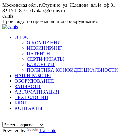
Перейти
Московская обл., г.Ступино, ул. Жданова, вл.4а, оф.31
к
8 915 118 72 51
zakaz@esmis.ru
содержанию
Вконтакте
esmis
Производство промышленного оборудования
О НАС
О КОМПАНИИ
ИНЖИНИРИНГ
ПАТЕНТЫ
СЕРТИФИКАТЫ
ВАКАНСИИ
ПОЛИТИКА КОНФИДЕНЦИАЛЬНОСТИ
НАШИ РАБОТЫ
ОБОРУДОВАНИЕ
ЗАПЧАСТИ
АВТОМАТИЗАЦИЯ
ТЕХНОЛОГИИ
БЛОГ
КОНТАКТЫ
Powered by
Translate