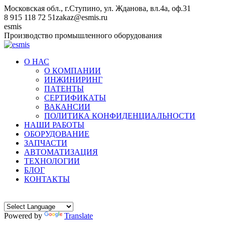
Перейти
Московская обл., г.Ступино, ул. Жданова, вл.4а, оф.31
к
8 915 118 72 51
zakaz@esmis.ru
содержанию
Вконтакте
esmis
Производство промышленного оборудования
О НАС
О КОМПАНИИ
ИНЖИНИРИНГ
ПАТЕНТЫ
СЕРТИФИКАТЫ
ВАКАНСИИ
ПОЛИТИКА КОНФИДЕНЦИАЛЬНОСТИ
НАШИ РАБОТЫ
ОБОРУДОВАНИЕ
ЗАПЧАСТИ
АВТОМАТИЗАЦИЯ
ТЕХНОЛОГИИ
БЛОГ
КОНТАКТЫ
Powered by
Translate