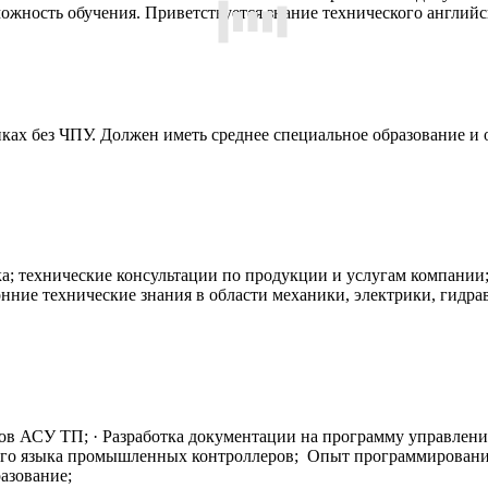
можность обучения. Приветствуется знание технического английс
ках без ЧПУ. Должен иметь среднее специальное образование и 
ка; технические консультации по продукции и услугам компании;
онние технические знания в области механики, электрики, гидр
ов АСУ ТП; · Разработка документации на программу управления
ного языка промышленных контроллеров; Опыт программирован
азование;