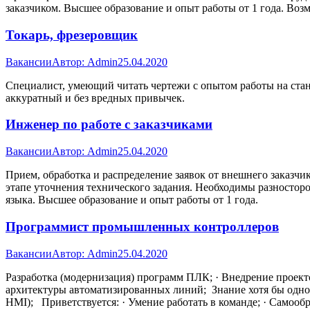
заказчиком. Высшее образование и опыт работы от 1 года. Воз
Токарь, фрезеровщик
Вакансии
Автор:
Admin
25.04.2020
Специалист, умеющий читать чертежи с опытом работы на стан
аккуратный и без вредных привычек.
Инженер по работе с заказчиками
Вакансии
Автор:
Admin
25.04.2020
Прием, обработка и распределение заявок от внешнего заказчи
этапе уточнения технического задания. Необходимы разностор
языка. Высшее образование и опыт работы от 1 года.
Программист промышленных контроллеров
Вакансии
Автор:
Admin
25.04.2020
Разработка (модернизация) программ ПЛК; · Внедрение проект
архитектуры автоматизированных линий; Знание хотя бы од
HMI); Приветствуется: · Умение работать в команде; · Самообр