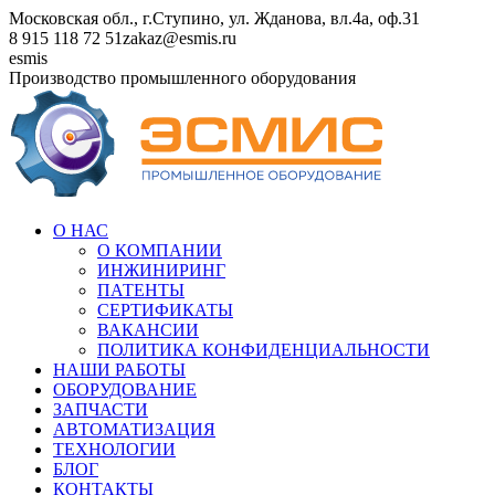
Перейти
Московская обл., г.Ступино, ул. Жданова, вл.4а, оф.31
к
8 915 118 72 51
zakaz@esmis.ru
содержанию
Вконтакте
esmis
Производство промышленного оборудования
О НАС
О КОМПАНИИ
ИНЖИНИРИНГ
ПАТЕНТЫ
СЕРТИФИКАТЫ
ВАКАНСИИ
ПОЛИТИКА КОНФИДЕНЦИАЛЬНОСТИ
НАШИ РАБОТЫ
ОБОРУДОВАНИЕ
ЗАПЧАСТИ
АВТОМАТИЗАЦИЯ
ТЕХНОЛОГИИ
БЛОГ
КОНТАКТЫ