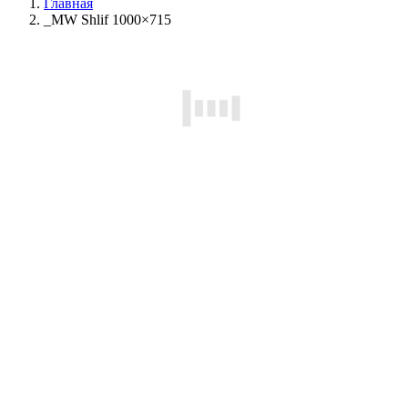
Главная
_MW Shlif 1000×715