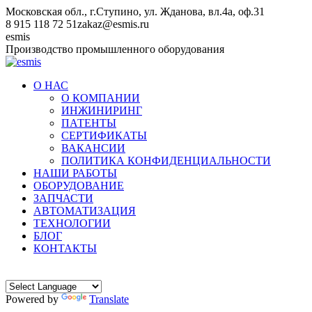
Перейти
Московская обл., г.Ступино, ул. Жданова, вл.4а, оф.31
к
8 915 118 72 51
zakaz@esmis.ru
содержанию
Вконтакте
esmis
Производство промышленного оборудования
О НАС
О КОМПАНИИ
ИНЖИНИРИНГ
ПАТЕНТЫ
СЕРТИФИКАТЫ
ВАКАНСИИ
ПОЛИТИКА КОНФИДЕНЦИАЛЬНОСТИ
НАШИ РАБОТЫ
ОБОРУДОВАНИЕ
ЗАПЧАСТИ
АВТОМАТИЗАЦИЯ
ТЕХНОЛОГИИ
БЛОГ
КОНТАКТЫ
Powered by
Translate