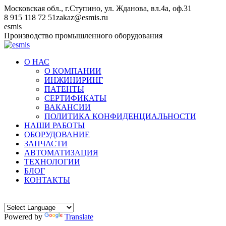
Перейти
Московская обл., г.Ступино, ул. Жданова, вл.4а, оф.31
к
8 915 118 72 51
zakaz@esmis.ru
содержанию
Вконтакте
esmis
Производство промышленного оборудования
О НАС
О КОМПАНИИ
ИНЖИНИРИНГ
ПАТЕНТЫ
СЕРТИФИКАТЫ
ВАКАНСИИ
ПОЛИТИКА КОНФИДЕНЦИАЛЬНОСТИ
НАШИ РАБОТЫ
ОБОРУДОВАНИЕ
ЗАПЧАСТИ
АВТОМАТИЗАЦИЯ
ТЕХНОЛОГИИ
БЛОГ
КОНТАКТЫ
Powered by
Translate