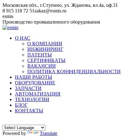
Перейти
Московская обл., г.Ступино, ул. Жданова, вл.4а, оф.31
к
8 915 118 72 51
zakaz@esmis.ru
содержанию
Вконтакте
esmis
Производство промышленного оборудования
О НАС
О КОМПАНИИ
ИНЖИНИРИНГ
ПАТЕНТЫ
СЕРТИФИКАТЫ
ВАКАНСИИ
ПОЛИТИКА КОНФИДЕНЦИАЛЬНОСТИ
НАШИ РАБОТЫ
ОБОРУДОВАНИЕ
ЗАПЧАСТИ
АВТОМАТИЗАЦИЯ
ТЕХНОЛОГИИ
БЛОГ
КОНТАКТЫ
Powered by
Translate