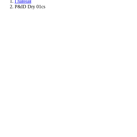
Главная
P&ID Dry 01сs