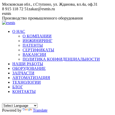
Перейти
Московская обл., г.Ступино, ул. Жданова, вл.4а, оф.31
к
8 915 118 72 51
zakaz@esmis.ru
содержанию
Вконтакте
esmis
Производство промышленного оборудования
О НАС
О КОМПАНИИ
ИНЖИНИРИНГ
ПАТЕНТЫ
СЕРТИФИКАТЫ
ВАКАНСИИ
ПОЛИТИКА КОНФИДЕНЦИАЛЬНОСТИ
НАШИ РАБОТЫ
ОБОРУДОВАНИЕ
ЗАПЧАСТИ
АВТОМАТИЗАЦИЯ
ТЕХНОЛОГИИ
БЛОГ
КОНТАКТЫ
Powered by
Translate