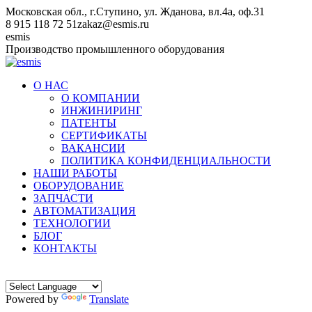
Перейти
Московская обл., г.Ступино, ул. Жданова, вл.4а, оф.31
к
8 915 118 72 51
zakaz@esmis.ru
содержанию
Вконтакте
esmis
Производство промышленного оборудования
О НАС
О КОМПАНИИ
ИНЖИНИРИНГ
ПАТЕНТЫ
СЕРТИФИКАТЫ
ВАКАНСИИ
ПОЛИТИКА КОНФИДЕНЦИАЛЬНОСТИ
НАШИ РАБОТЫ
ОБОРУДОВАНИЕ
ЗАПЧАСТИ
АВТОМАТИЗАЦИЯ
ТЕХНОЛОГИИ
БЛОГ
КОНТАКТЫ
Powered by
Translate