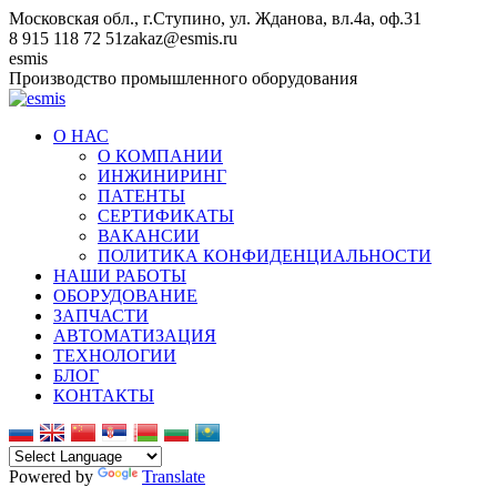
Перейти
Московская обл., г.Ступино, ул. Жданова, вл.4а, оф.31
к
8 915 118 72 51
zakaz@esmis.ru
содержанию
Вконтакте
esmis
Производство промышленного оборудования
О НАС
О КОМПАНИИ
ИНЖИНИРИНГ
ПАТЕНТЫ
СЕРТИФИКАТЫ
ВАКАНСИИ
ПОЛИТИКА КОНФИДЕНЦИАЛЬНОСТИ
НАШИ РАБОТЫ
ОБОРУДОВАНИЕ
ЗАПЧАСТИ
АВТОМАТИЗАЦИЯ
ТЕХНОЛОГИИ
БЛОГ
КОНТАКТЫ
Powered by
Translate