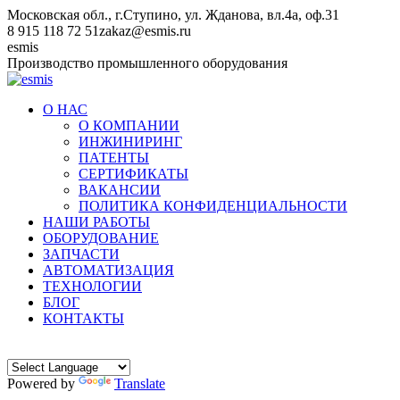
Перейти
Московская обл., г.Ступино, ул. Жданова, вл.4а, оф.31
к
8 915 118 72 51
zakaz@esmis.ru
содержанию
Вконтакте
esmis
Производство промышленного оборудования
О НАС
О КОМПАНИИ
ИНЖИНИРИНГ
ПАТЕНТЫ
СЕРТИФИКАТЫ
ВАКАНСИИ
ПОЛИТИКА КОНФИДЕНЦИАЛЬНОСТИ
НАШИ РАБОТЫ
ОБОРУДОВАНИЕ
ЗАПЧАСТИ
АВТОМАТИЗАЦИЯ
ТЕХНОЛОГИИ
БЛОГ
КОНТАКТЫ
Powered by
Translate