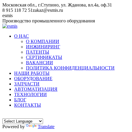
Перейти
Московская обл., г.Ступино, ул. Жданова, вл.4а, оф.31
к
8 915 118 72 51
zakaz@esmis.ru
содержанию
Вконтакте
esmis
Производство промышленного оборудования
О НАС
О КОМПАНИИ
ИНЖИНИРИНГ
ПАТЕНТЫ
СЕРТИФИКАТЫ
ВАКАНСИИ
ПОЛИТИКА КОНФИДЕНЦИАЛЬНОСТИ
НАШИ РАБОТЫ
ОБОРУДОВАНИЕ
ЗАПЧАСТИ
АВТОМАТИЗАЦИЯ
ТЕХНОЛОГИИ
БЛОГ
КОНТАКТЫ
Powered by
Translate