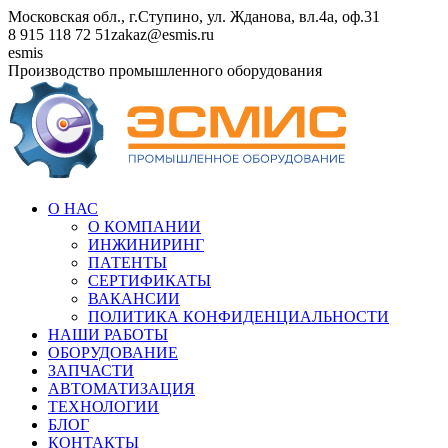
Перейти
Московская обл., г.Ступино, ул. Жданова, вл.4а, оф.31
к
8 915 118 72 51
zakaz@esmis.ru
содержанию
Вконтакте
esmis
Производство промышленного оборудования
О НАС
О КОМПАНИИ
ИНЖИНИРИНГ
ПАТЕНТЫ
СЕРТИФИКАТЫ
ВАКАНСИИ
ПОЛИТИКА КОНФИДЕНЦИАЛЬНОСТИ
НАШИ РАБОТЫ
ОБОРУДОВАНИЕ
ЗАПЧАСТИ
АВТОМАТИЗАЦИЯ
ТЕХНОЛОГИИ
БЛОГ
КОНТАКТЫ