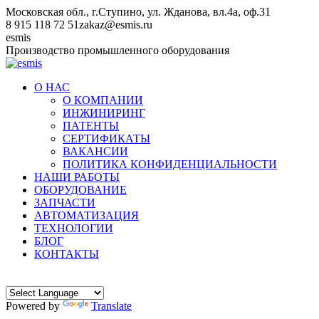
Перейти
Московская обл., г.Ступино, ул. Жданова, вл.4а, оф.31
к
8 915 118 72 51
zakaz@esmis.ru
содержанию
Вконтакте
esmis
Производство промышленного оборудования
О НАС
О КОМПАНИИ
ИНЖИНИРИНГ
ПАТЕНТЫ
СЕРТИФИКАТЫ
ВАКАНСИИ
ПОЛИТИКА КОНФИДЕНЦИАЛЬНОСТИ
НАШИ РАБОТЫ
ОБОРУДОВАНИЕ
ЗАПЧАСТИ
АВТОМАТИЗАЦИЯ
ТЕХНОЛОГИИ
БЛОГ
КОНТАКТЫ
Powered by
Translate