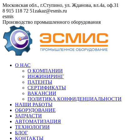
Перейти
Московская обл., г.Ступино, ул. Жданова, вл.4а, оф.31
к
8 915 118 72 51
zakaz@esmis.ru
содержанию
Вконтакте
esmis
Производство промышленного оборудования
О НАС
О КОМПАНИИ
ИНЖИНИРИНГ
ПАТЕНТЫ
СЕРТИФИКАТЫ
ВАКАНСИИ
ПОЛИТИКА КОНФИДЕНЦИАЛЬНОСТИ
НАШИ РАБОТЫ
ОБОРУДОВАНИЕ
ЗАПЧАСТИ
АВТОМАТИЗАЦИЯ
ТЕХНОЛОГИИ
БЛОГ
КОНТАКТЫ