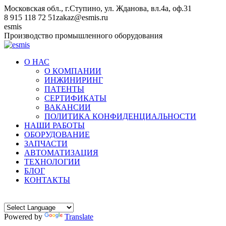
Перейти
Московская обл., г.Ступино, ул. Жданова, вл.4а, оф.31
к
8 915 118 72 51
zakaz@esmis.ru
содержанию
Вконтакте
esmis
Производство промышленного оборудования
О НАС
О КОМПАНИИ
ИНЖИНИРИНГ
ПАТЕНТЫ
СЕРТИФИКАТЫ
ВАКАНСИИ
ПОЛИТИКА КОНФИДЕНЦИАЛЬНОСТИ
НАШИ РАБОТЫ
ОБОРУДОВАНИЕ
ЗАПЧАСТИ
АВТОМАТИЗАЦИЯ
ТЕХНОЛОГИИ
БЛОГ
КОНТАКТЫ
Powered by
Translate