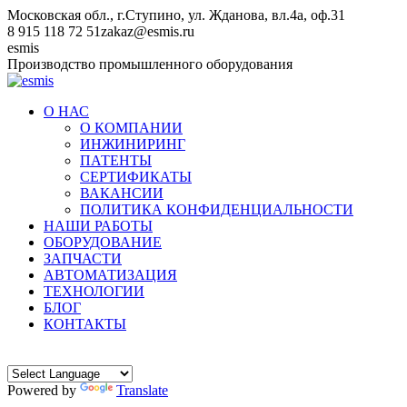
Перейти
Московская обл., г.Ступино, ул. Жданова, вл.4а, оф.31
к
8 915 118 72 51
zakaz@esmis.ru
содержанию
Вконтакте
esmis
Производство промышленного оборудования
О НАС
О КОМПАНИИ
ИНЖИНИРИНГ
ПАТЕНТЫ
СЕРТИФИКАТЫ
ВАКАНСИИ
ПОЛИТИКА КОНФИДЕНЦИАЛЬНОСТИ
НАШИ РАБОТЫ
ОБОРУДОВАНИЕ
ЗАПЧАСТИ
АВТОМАТИЗАЦИЯ
ТЕХНОЛОГИИ
БЛОГ
КОНТАКТЫ
Powered by
Translate